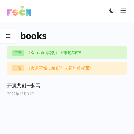
Ope
📒 books
Open sidebar
《Kamalio实战》上市热销中!
广告
《大道至简，给所有人看的编程课》
广告
开源共创一起写
2022年12月31日